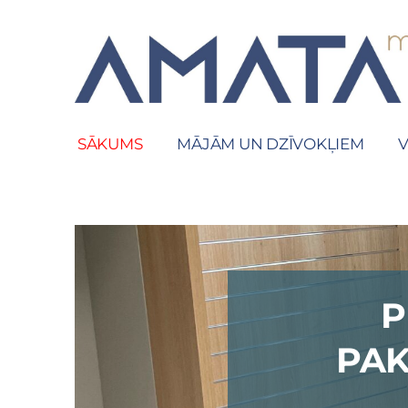
SĀKUMS
MĀJĀM UN DZĪVOKĻIEM
V
P
PAK