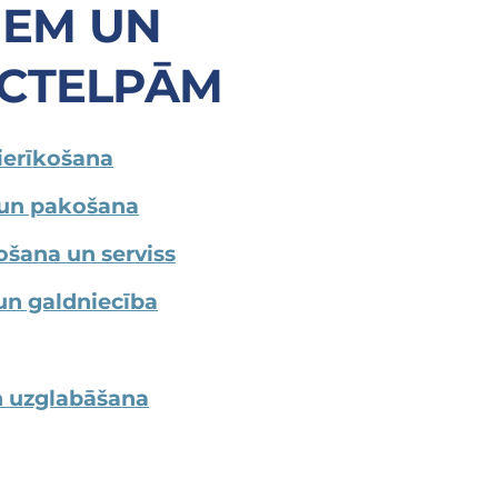
IEM UN
CTELPĀM
ierīkošana
un pakošana
šana un serviss
un galdniecība
n uzglabāšana