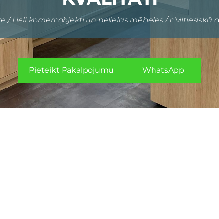
ze / Lieli komercobjekti un nelielas mēbeles / civiltiesiskā
​Pieteikt Pakalpojumu​
​WhatsApp​