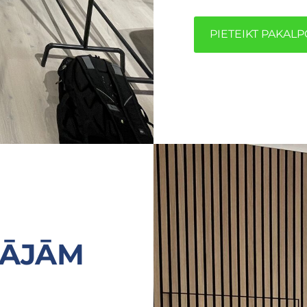
​PIETEIKT PAKAL
MĀJĀM