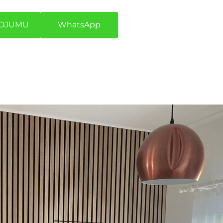
POJUMU​
​WhatsApp​