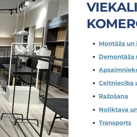
VIEKAL
KOMER
Montāža un 
Demontāža 
Apsaimnieko
Celtniecība 
Ražošana
Noliktava u
Transports