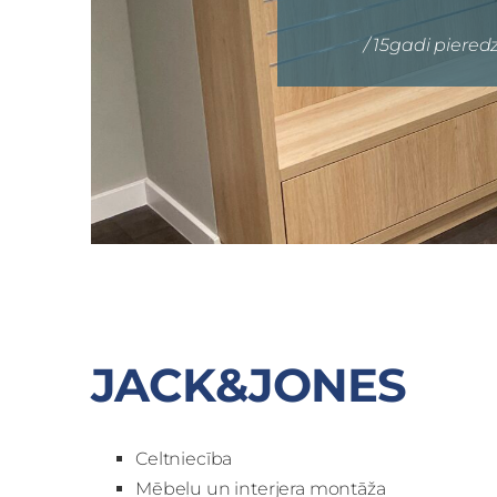
/ 15gadi piered
JACK&JONES
Celtniecība
Mēbeļu un interjera montāža