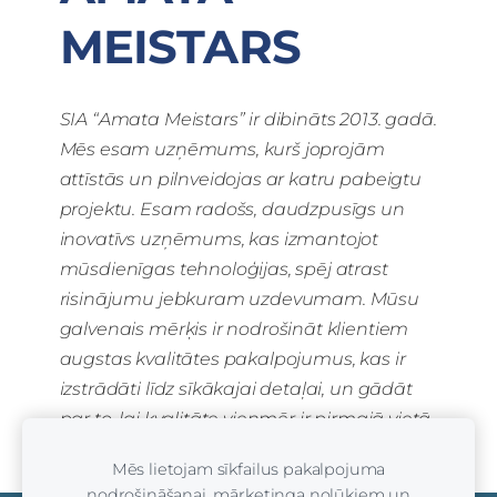
MEISTARS
SIA “Amata Meistars” ir dibināts 2013. gadā.
Mēs esam uzņēmums, kurš joprojām
attīstās un pilnveidojas ar katru pabeigtu
projektu. Esam radošs, daudzpusīgs un
inovatīvs uzņēmums, kas izmantojot
mūsdienīgas tehnoloģijas, spēj atrast
risinājumu jebkuram uzdevumam. Mūsu
galvenais mērķis ir nodrošināt klientiem
augstas kvalitātes pakalpojumus, kas ir
izstrādāti līdz sīkākajai detaļai, un gādāt
par to, lai kvalitāte vienmēr ir pirmajā vietā.
Mēs lietojam sīkfailus pakalpojuma
nodrošināšanai, mārketinga nolūkiem un