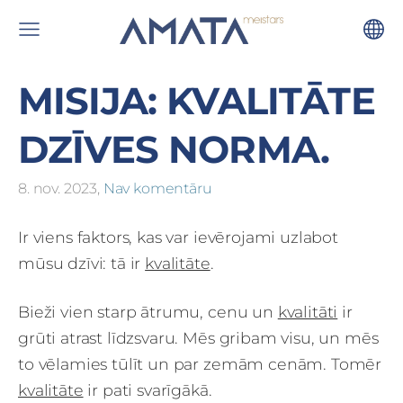
MISIJA: KVALITĀTE
DZĪVES NORMA.
8. nov. 2023,
Nav komentāru
Ir viens faktors, kas var ievērojami uzlabot
mūsu dzīvi: tā ir
kvalitāte
.
Bieži vien starp ātrumu, cenu un
kvalitāti
ir
grūti atrast līdzsvaru. Mēs gribam visu, un mēs
to vēlamies tūlīt un par zemām cenām. Tomēr
kvalitāte
ir pati svarīgākā.