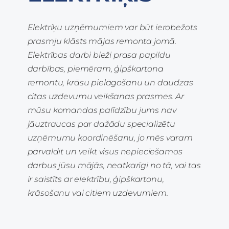
Elektriķu uzņēmumiem var būt ierobežots
prasmju klāsts mājas remonta jomā.
Elektrības darbi bieži prasa papildu
darbības, piemēram, ģipškartona
remontu, krāsu pielāgošanu un daudzas
citas uzdevumu veikšanas prasmes. Ar
mūsu komandas palīdzību jums nav
jāuztraucas par dažādu specializētu
uzņēmumu koordinēšanu, jo mēs varam
pārvaldīt un veikt visus nepieciešamos
darbus jūsu mājās, neatkarīgi no tā, vai tas
ir saistīts ar elektrību, ģipškartonu,
krāsošanu vai citiem uzdevumiem.