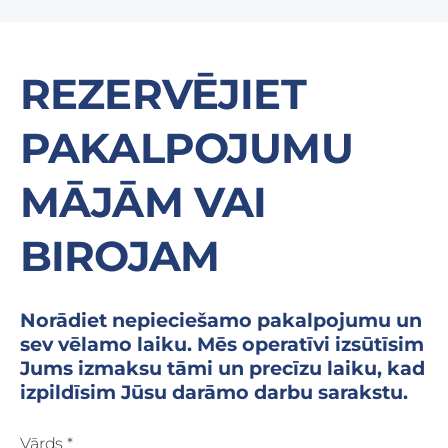
REZERVĒJIET
PAKALPOJUMU
MĀJĀM VAI
BIROJAM
Norādiet nepieciešamo pakalpojumu un
sev vēlamo laiku. Mēs operatīvi izsūtīsim
Jums izmaksu tāmi un precīzu laiku, kad
izpildīsim Jūsu darāmo darbu sarakstu.
Vārds
*